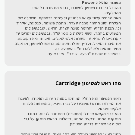
כפתור הפעלה Power
ההבדל בין דגם פטיפון למשנהו, נובע מתצורת כל אחד
מהחלקים.
האם הבסיס עשוי עץ או פלסטיק ולעיתים פרספקס. משקלה של
הצלחת וסוג החומר ממנה יוצרה: מתכת פשוטה, סגסוגת, אקריל
וכו. תכנון הזרוע והחומר ממנה יוצרה. הראש, שבפטיפונים
הפשוטים ביותר, עשוי לעלות כ 100 ש"ח, ובפטיפונים יקרים עד
יוקרתיים להמריא עד עשרות אלפי שקלים. איכותו היא הקובעת
את איכות הצליל. ועדיין יש להתאים את הראש לפטיפון, ולתקצב
מחיר מתאים ולא "להגזים" בהשקעה בו.
בפטיפונים שהינם "הנעה ישירה", אין רצועה.
מהו ראש לפטיפון Cartridge
ראש הפטיפון הוא החלק המותקן בקצה הזרוע. תפקידו, לפענח
את המידע החרוט (מוטבע) על גבי הוויניל, באמצעות פענוח
אלקטרומגנטי.
הוא בנוי מקטארטרידג' (מחסנית) המתחבר לזרוע. בתוכו
מותקנת המחט ובקצה המחט, היהלום. הראש מותקן על גבי
של'ה או ישירות לזרוע הפטיפון.
מגוון ראשי הפטיפון בעולם הוא רחב מאוד, ונמנים עליו מספר