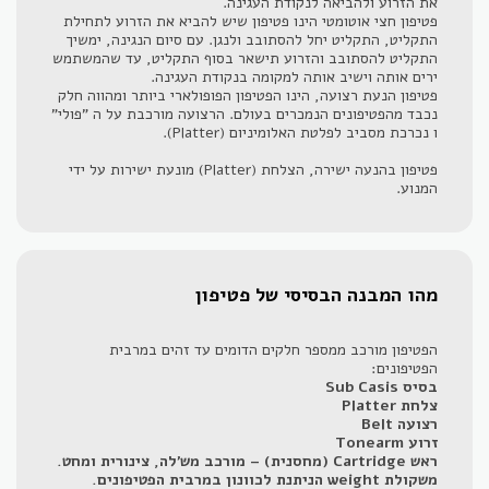
את הזרוע ולהביאה לנקודת העגינה.
פטיפון חצי אוטומטי הינו פטיפון שיש להביא את הזרוע לתחילת
התקליט, התקליט יחל להסתובב ולנגן. עם סיום הנגינה, ימשיך
התקליט להסתובב והזרוע תישאר בסוף התקליט, עד שהמשתמש
ירים אותה וישיב אותה למקומה בנקודת העגינה.
פטיפון הנעת רצועה, הינו הפטיפון הפופולארי ביותר ומהווה חלק
נכבד מהפטיפונים הנמכרים בעולם. הרצועה מורכבת על ה "פולי"
ו נכרכת מסביב לפלטת האלומיניום (Platter).
פטיפון בהנעה ישירה, הצלחת (Platter) מונעת ישירות על ידי
המנוע.
מהו המבנה הבסיסי של פטיפון
הפטיפון מורכב ממספר חלקים הדומים עד זהים במרבית
הפטיפונים:
בסיס Sub Casis
צלחת Platter
רצועה Belt
זרוע Tonearm
ראש Cartridge (מחסנית) – מורכב מש'לה, צינורית ומחט.
משקולת weight הניתנת לכוונון במרבית הפטיפונים.