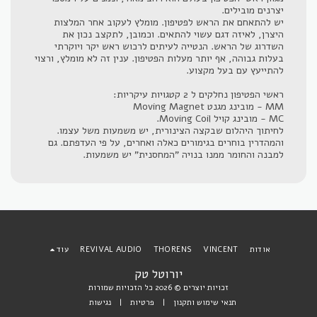
יצרנים מובילים.
יש להתאחם את הראש לפטיפון. מומלץ לעקוב אחר המלצות
היצרן, לאיזה דגם עשוי להתאים. וכמובן, לתקצב נכון את
השדרוג של הראש. הנטייה לעיתים לרכוש ראש יקר ויוקרתי
בעלות גבוהה, אף יותר מעלות הפטיפון. ענין זה לא מומלץ, ורצוי
להתייעץ עם בעל מקצוע.
ראשי הפטיפון נחלקים ל 2 קטגויות עיקריות:
MM - מובינג מגנט Moving Magnet
MC - מובינג קויל Moving Coil.
לחיתוך היהלום שבקצה הצינורית, יש משמעות משל עצמו.
והמהדרין בוחרים בגימורים כאלה ואחרים, על פי העדפתם. גם
למבנה והחומר ממנו בנויה "המחסנית" יש משמעות.
אודות
VINCENT
THORENS
REVIVAL AUDIO
עוד
יורוטל טק
זכויות יוצרים © 2026 כל הזכויות שמורות
תנאי שימוש ותקנון
|
פרטיות
|
נגישות